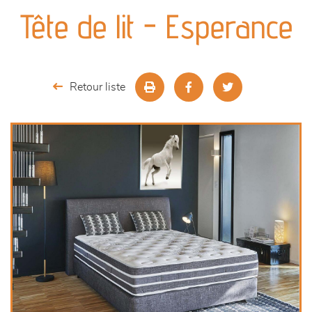
canapés et fauteuils
Tête de lit - Esperance
séjours
meubles de complément
Retour liste
chambres et dressing
literie
décoration