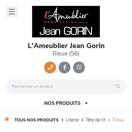
Panneau de gestion des cookies
lose
nu
L'Ameublier Jean Gorin
Rieux (56)
NOS PRODUITS
literie
tête de lit
tissu
TOUS NOS PRODUITS