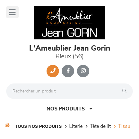
Panneau de gestion des cookies
lose
nu
L'Ameublier Jean Gorin
Rieux (56)
NOS PRODUITS
literie
tête de lit
tissu
TOUS NOS PRODUITS