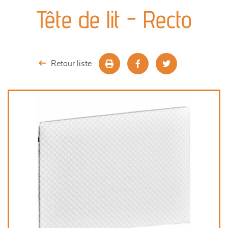
canapés et fauteuils
Tête de lit - Recto
séjours
meubles de complément
Retour liste
chambres et dressing
literie
décoration