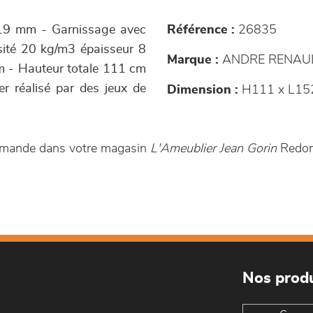
r 19 mm - Garnissage avec
Référence :
26835
sité 20 kg/m3 épaisseur 8
Marque :
ANDRE RENAU
m - Hauteur totale 111 cm
r réalisé par des jeux de
Dimension :
H111 x L152
commande dans votre magasin
L'Ameublier Jean Gorin
Redo
Nos produ