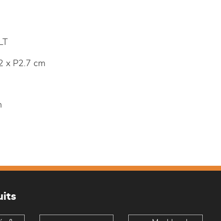
LT
 x P2.7 cm
n
its