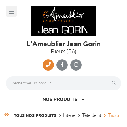
Panneau de gestion des cookies
lose
nu
L'Ameublier Jean Gorin
Rieux (56)
NOS PRODUITS
literie
tête de lit
tissu
TOUS NOS PRODUITS