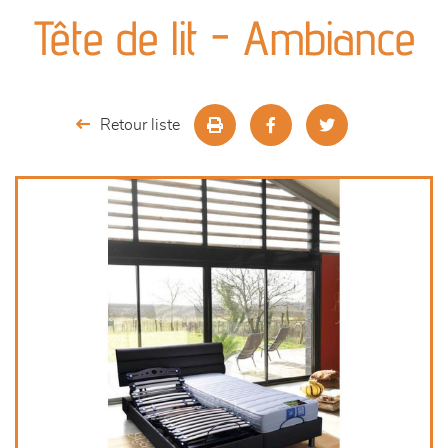
canapés et fauteuils
Tête de lit - Ambiance
séjours
meubles de complément
Retour liste
chambres et dressing
literie
décoration