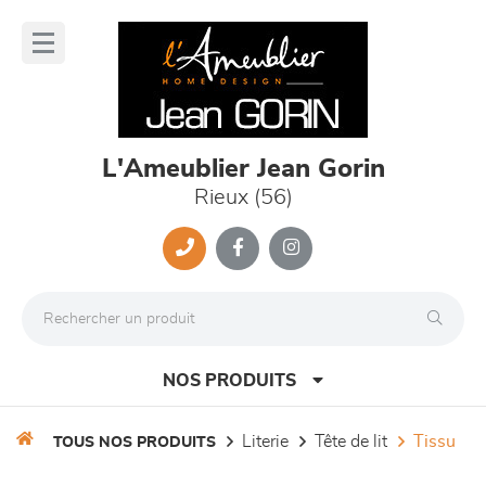
Panneau de gestion des cookies
lose
nu
L'Ameublier Jean Gorin
Rieux (56)
NOS PRODUITS
literie
tête de lit
tissu
TOUS NOS PRODUITS