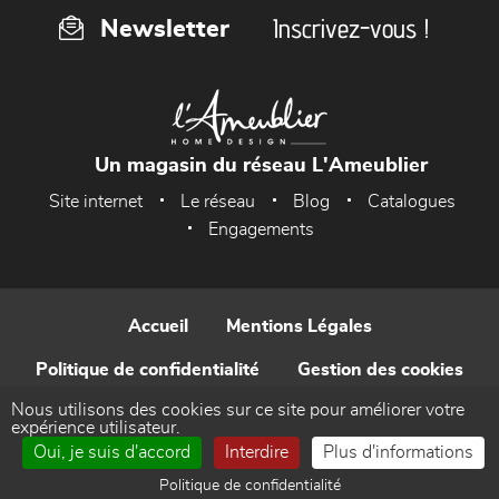
Inscrivez-vous !
Newsletter
Un magasin du réseau L'Ameublier
Site internet
Le réseau
Blog
Catalogues
Engagements
Accueil
Mentions Légales
Politique de confidentialité
Gestion des cookies
Nous utilisons des cookies sur ce site pour améliorer votre
Contact
expérience utilisateur.
Oui, je suis d'accord
Interdire
Plus d'informations
Réalisé par WEB Enseignes
Politique de confidentialité