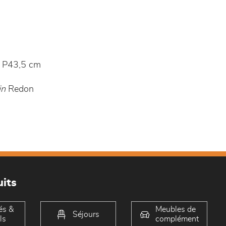
 P43,5 cm
in
Redon
its
és &
Meubles de
Séjours
ls
complément