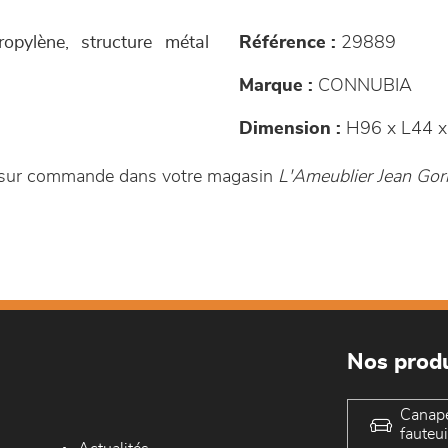
opylène, structure métal
Référence :
29889
Marque :
CONNUBIA
Dimension :
H96 x L44 x
e sur commande dans votre magasin
L'Ameublier Jean Gor
Nos produ
Canap
fauteui