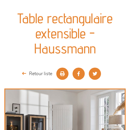
canapés et fauteuils
Table rectangulaire
séjours
extensible -
meubles de complément
Haussmann
chambres et dressing
literie
Retour liste
décoration