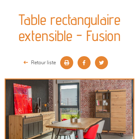
canapés et fauteuils
Table rectangulaire
séjours
extensible - Fusion
meubles de complément
chambres et dressing
Retour liste
literie
décoration