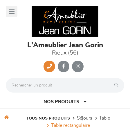
Panneau de gestion des cookies
lose
nu
L'Ameublier Jean Gorin
Rieux (56)
NOS PRODUITS
séjours
table
TOUS NOS PRODUITS
table rectangulaire