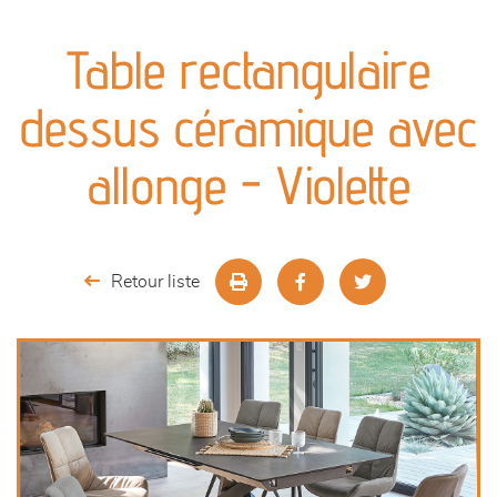
canapés et fauteuils
Table rectangulaire
séjours
dessus céramique avec
meubles de complément
allonge - Violette
chambres et dressing
literie
Retour liste
décoration