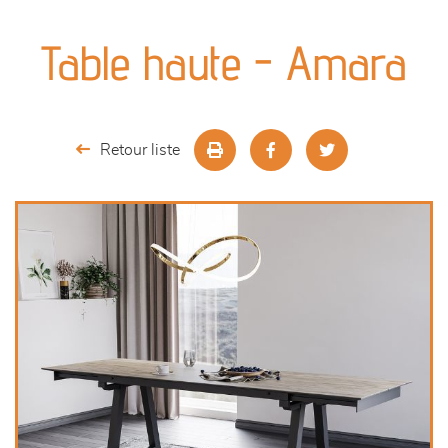
canapés et fauteuils
Table haute - Amara
séjours
meubles de complément
Retour liste
chambres et dressing
literie
décoration