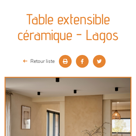
canapés et fauteuils
Table extensible
séjours
céramique - Lagos
meubles de complément
chambres et dressing
Retour liste
literie
décoration