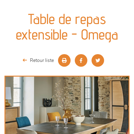
canapés et fauteuils
Table de repas
séjours
extensible - Omega
meubles de complément
chambres et dressing
Retour liste
literie
décoration