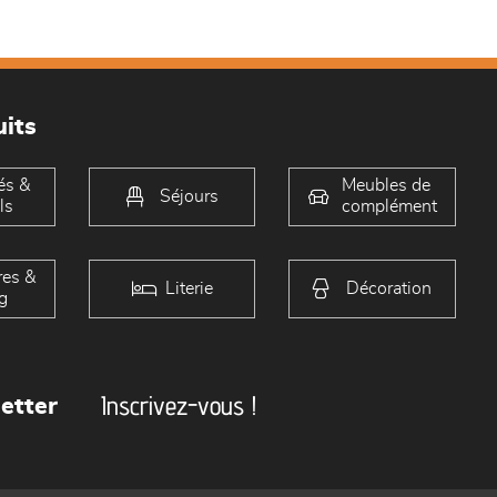
its
és &
Meubles de
Séjours
ls
complément
es &
Literie
Décoration
g
Inscrivez-vous !
etter