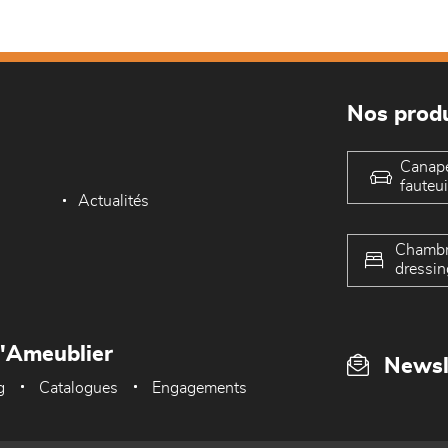
Nos produ
Canap
fauteui
Actualités
Chambr
dressin
L'Ameublier
Newsl
g
Catalogues
Engagements