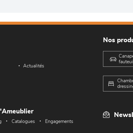
Nos produ
Canap
fauteui
Actualités
Chambr
dressin
L'Ameublier
Newsl
g
Catalogues
Engagements