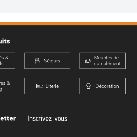
its
és &
Meubles de
Séjours
ls
complément
es &
Literie
Décoration
g
Inscrivez-vous !
etter