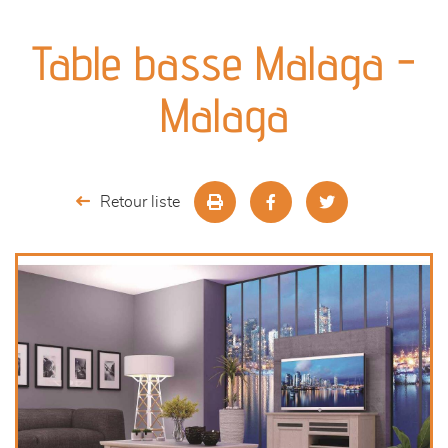
canapés et fauteuils
Table basse Malaga -
séjours
Malaga
meubles de complément
chambres et dressing
Retour liste
literie
décoration