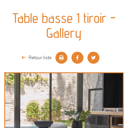
canapés et fauteuils
Table basse 1 tiroir -
séjours
Gallery
meubles de complément
chambres et dressing
Retour liste
literie
décoration