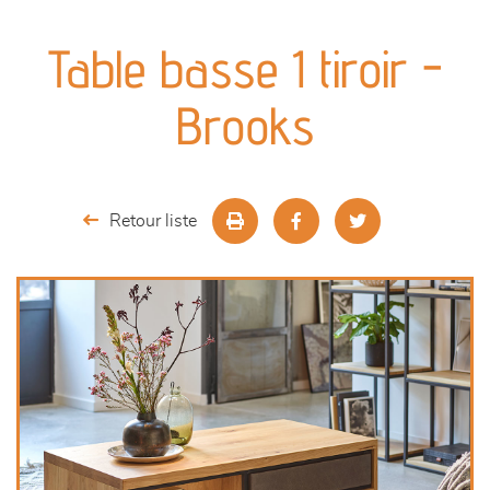
canapés et fauteuils
Table basse 1 tiroir -
séjours
Brooks
meubles de complément
chambres et dressing
Retour liste
literie
décoration