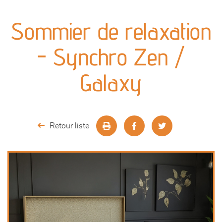
canapés et fauteuils
Sommier de relaxation
séjours
- Synchro Zen /
meubles de complément
Galaxy
chambres et dressing
literie
Retour liste
décoration