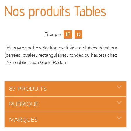
canapés et fauteuils
Nos produits Tables
séjours
meubles de complément
Trier par
Découvrez notre sélection exclusive de tables de séjour
chambres et dressing
(carrées, ovales, rectangulaires, rondes ou hautes) chez
L'Ameublier Jean Gorin Redon.
literie
décoration
87 PRODUITS
RUBRIQUE
MARQUES