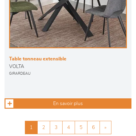
Table tonneau extensible
VOLTA
GIRARDEAU
En savoir plus
1
2
3
4
5
6
»