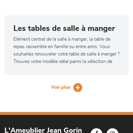
Les tables de salle à manger
Elément central de la salle à manger, la table de
repas rassemble en famille ou entre amis. Vous
souhaitez renouveler votre table de salle à manger ?
Trouvez votre modèle idéal parmi la sélection de
L'Ameublier Jean Gorin Redon. Table de séjour
ronde, carrée ou rectangulaire, extensible ou non,
au design contemporain ou plus classique, plateau
Voir plus
en bois massif (type chêne), en verre ou en
céramique, il y en a pour toutes les envies, tous les
styles et tous les intérieurs !
Une large gamme de tables
de séjours
L'Ameublier Jean Gorin