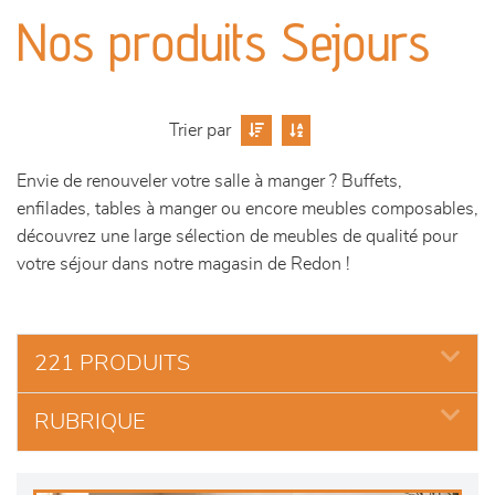
canapés et fauteuils
Nos produits Sejours
séjours
meubles de complément
Trier par
Envie de renouveler votre salle à manger ? Buffets,
chambres et dressing
enfilades, tables à manger ou encore meubles composables,
découvrez une large sélection de meubles de qualité pour
literie
votre séjour dans notre magasin de Redon !
décoration
221 PRODUITS
RUBRIQUE