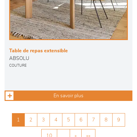
Table de repas extensible
ABSOLU
COUTURE
En savoir plus
1
2
3
4
5
6
7
8
9
10
…
»
»»