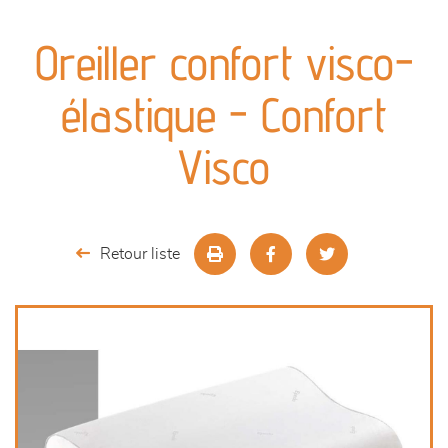
canapés et fauteuils
Oreiller confort visco-
séjours
élastique - Confort
meubles de complément
Visco
chambres et dressing
literie
Retour liste
décoration