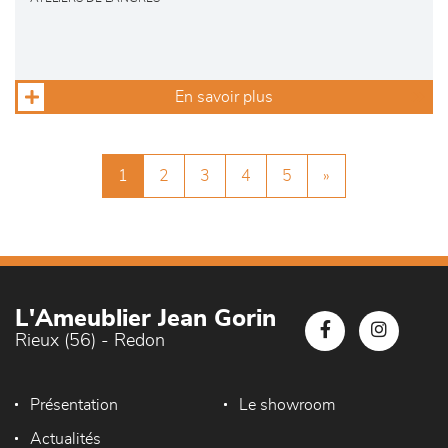
En savoir plus
1
2
3
4
5
»
L'Ameublier Jean Gorin
Rieux (56) - Redon
Présentation
Le showroom
Actualités