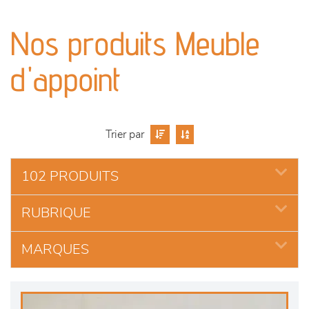
canapés et fauteuils
Nos produits Meuble
séjours
d'appoint
meubles de complément
chambres et dressing
Trier par
literie
102 PRODUITS
décoration
RUBRIQUE
MARQUES