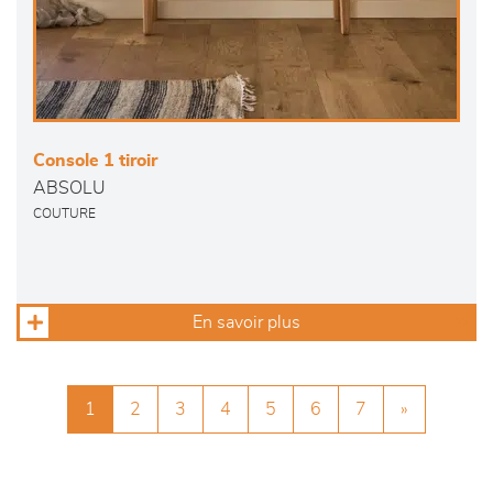
Console 1 tiroir
ABSOLU
COUTURE
En savoir plus
1
2
3
4
5
6
7
»