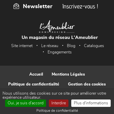
Inscrivez-vous !
Newsletter
Un magasin du réseau L'Ameublier
Site internet
Le réseau
Blog
Catalogues
Engagements
Accueil
Mentions Légales
Politique de confidentialité
Gestion des cookies
Nous utilisons des cookies sur ce site pour améliorer votre
Contact
expérience utilisateur.
Oui, je suis d'accord
Interdire
Plus d'informations
Réalisé par WEB Enseignes
Politique de confidentialité