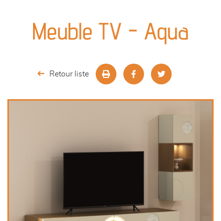
canapés et fauteuils
Meuble TV - Aqua
séjours
meubles de complément
Retour liste
chambres et dressing
literie
décoration