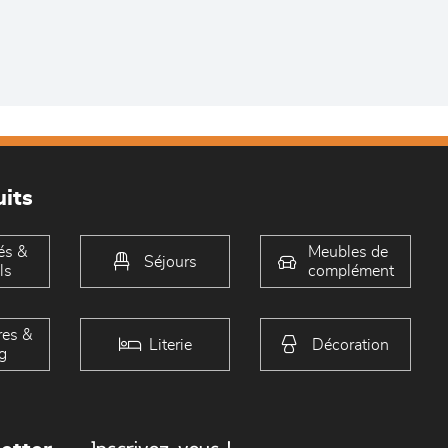
its
és &
Meubles de
Séjours
ls
complément
es &
Literie
Décoration
g