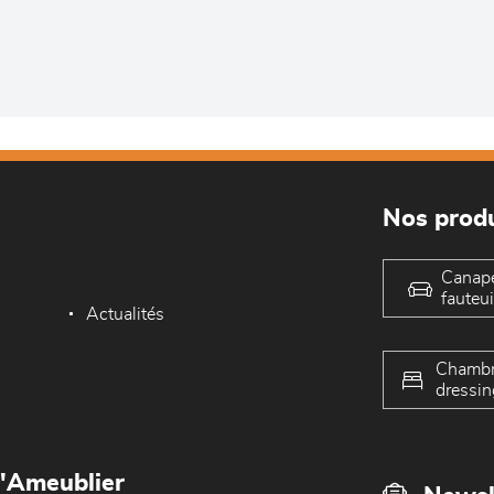
Nos produ
Canap
fauteui
Actualités
Chambr
dressin
L'Ameublier