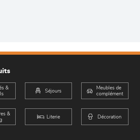
its
és &
Meubles de
Séjours
ls
complément
es &
Literie
Décoration
g