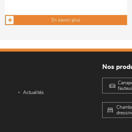
En savoir plus
Nos produ
Canap
fauteui
Actualités
Chambr
dressin