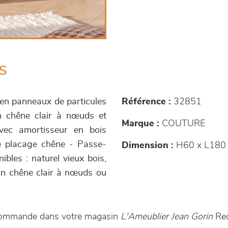
s
 en panneaux de particules
Référence :
32851
on chêne clair à nœuds et
Marque :
COUTURE
vec amortisseur en bois
de placage chêne - Passe-
Dimension :
H60 x L180 
nibles : naturel vieux bois,
ion chêne clair à nœuds ou
 commande dans votre magasin
L'Ameublier Jean Gorin
Re