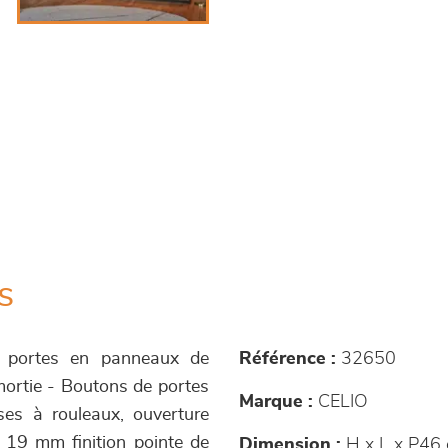
s
t portes en panneaux de
Référence :
32650
ortie - Boutons de portes
Marque :
CELIO
sses à rouleaux, ouverture
 19 mm finition pointe de
Dimension :
H x L x P46