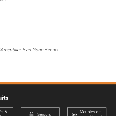
'Ameublier Jean Gorin
Redon
its
és &
Meubles de
Séjours