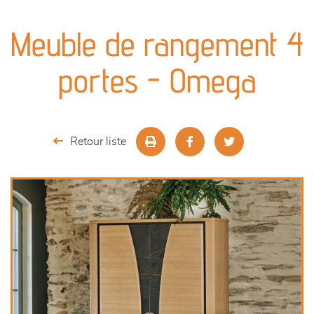
canapés et fauteuils
Meuble de rangement 4
séjours
portes - Omega
meubles de complément
chambres et dressing
Retour liste
literie
décoration