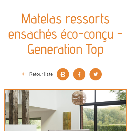
canapés et fauteuils
Matelas ressorts
séjours
ensachés éco-conçu -
meubles de complément
Generation Top
chambres et dressing
literie
Retour liste
décoration