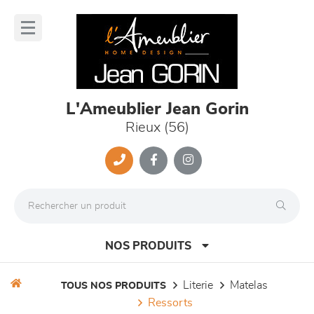
Panneau de gestion des cookies
lose
nu
L'Ameublier Jean Gorin
Rieux (56)
NOS PRODUITS
literie
matelas
TOUS NOS PRODUITS
ressorts