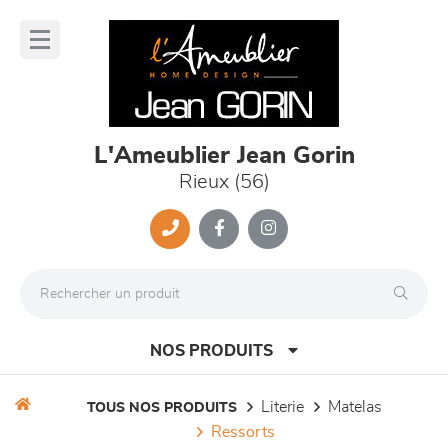
Panneau de gestion des cookies
lose
nu
L'Ameublier Jean Gorin
Rieux (56)
NOS PRODUITS
literie
matelas
TOUS NOS PRODUITS
ressorts