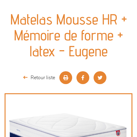
canapés et fauteuils
Matelas Mousse HR +
séjours
Mémoire de forme +
meubles de complément
latex - Eugene
chambres et dressing
literie
Retour liste
décoration