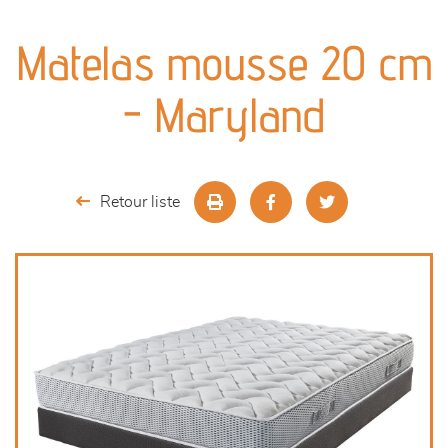
canapés et fauteuils
Matelas mousse 20 cm
séjours
- Maryland
meubles de complément
chambres et dressing
Retour liste
literie
décoration