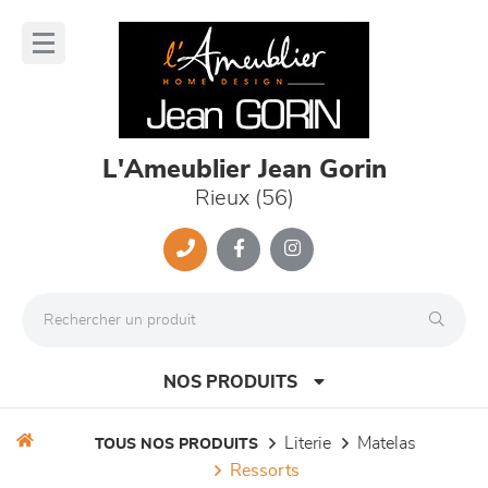
Panneau de gestion des cookies
lose
nu
L'Ameublier Jean Gorin
Rieux (56)
NOS PRODUITS
literie
matelas
TOUS NOS PRODUITS
ressorts