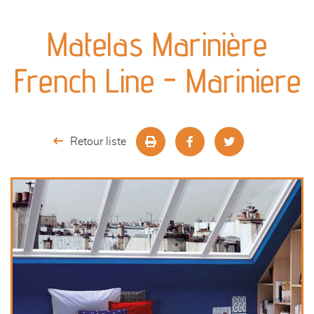
canapés et fauteuils
Matelas Marinière
séjours
French Line - Mariniere
meubles de complément
chambres et dressing
Retour liste
literie
décoration