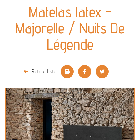
canapés et fauteuils
Matelas latex -
séjours
Majorelle / Nuits De
meubles de complément
Légende
chambres et dressing
literie
Retour liste
décoration