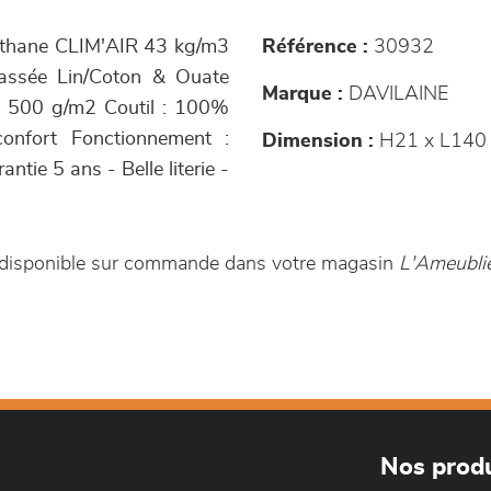
réthane CLIM'AIR 43 kg/m3
Référence :
30932
elassée Lin/Coton & Ouate
Marque :
DAVILAINE
e 500 g/m2 Coutil : 100%
confort Fonctionnement :
Dimension :
H21 x L140
tie 5 ans - Belle literie -
 disponible sur commande dans votre magasin
L'Ameublie
Nos produ