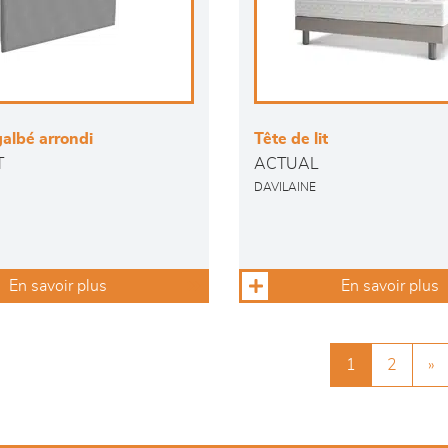
albé arrondi
Tête de lit
T
ACTUAL
DAVILAINE
En savoir plus
En savoir plus
1
2
»