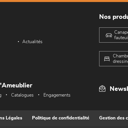
Nos produ
Canap
fauteui
Actualités
Chambr
dressin
L'Ameublier
Newsl
g
Catalogues
Engagements
ns Légales
Politique de confidentialité
Gestion des 