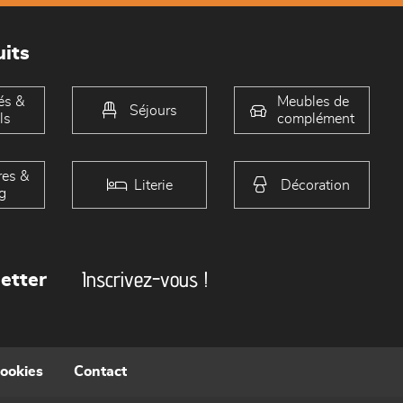
its
és &
Meubles de
Séjours
ls
complément
es &
Literie
Décoration
g
Inscrivez-vous !
etter
cookies
Contact