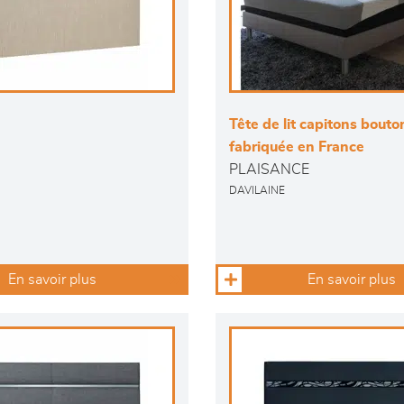
Tête de lit capitons bouto
fabriquée en France
PLAISANCE
DAVILAINE
En savoir plus
En savoir plus