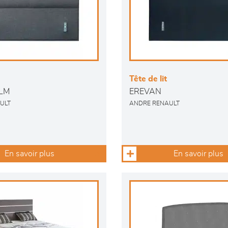
Tête de lit
LM
EREVAN
ULT
ANDRE RENAULT
En savoir plus
En savoir plus