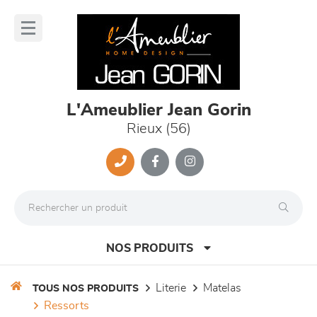
Panneau de gestion des cookies
lose
nu
L'Ameublier Jean Gorin
Rieux (56)
NOS PRODUITS
literie
matelas
TOUS NOS PRODUITS
ressorts