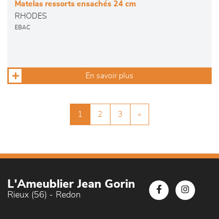
Matelas ressorts ensachés 24 cm
RHODES
EBAC
En savoir plus
1
2
3
»
L'Ameublier Jean Gorin
Rieux (56) - Redon