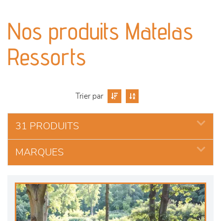
canapés et fauteuils
Nos produits Matelas
séjours
Ressorts
meubles de complément
chambres et dressing
Trier par
literie
31 PRODUITS
décoration
MARQUES