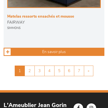
Matelas ressorts ensachés et mousse
FAIRWAY
SIMMONS
En savoir plus
1
2
3
4
5
6
7
»
L'Ameublier Jean Gorin