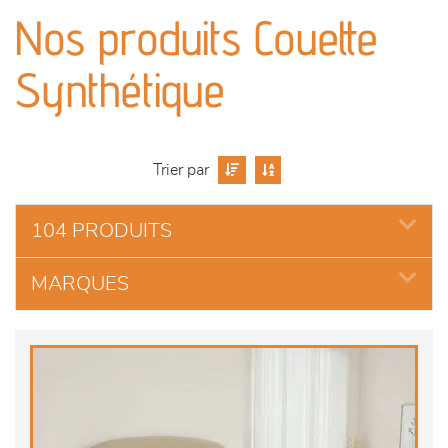
canapés et fauteuils
Nos produits Couette
séjours
Synthétique
meubles de complément
chambres et dressing
Trier par
literie
104 PRODUITS
MARQUES
décoration