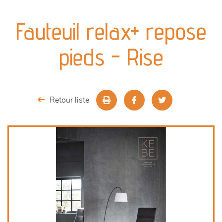
canapés et fauteuils
Fauteuil relax+ repose
séjours
pieds - Rise
meubles de complément
chambres et dressing
Retour liste
literie
décoration