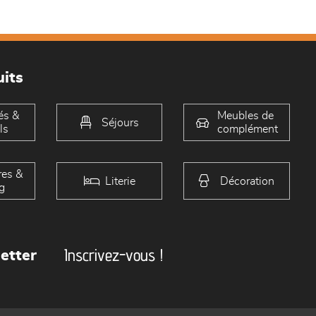
its
és &
Meubles de
Séjours
ls
complément
es &
Literie
Décoration
g
Inscrivez-vous !
etter