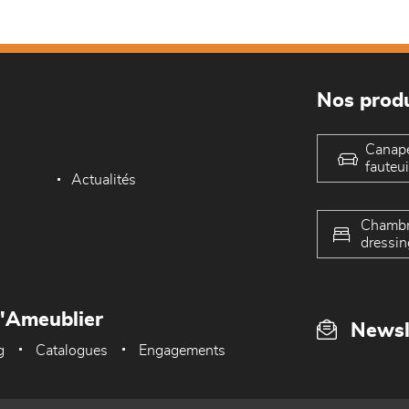
Nos produ
Canap
fauteui
Actualités
Chambr
dressin
L'Ameublier
Newsl
g
Catalogues
Engagements