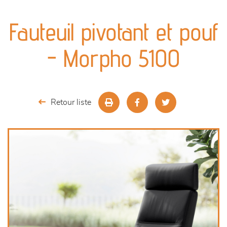
canapés et fauteuils
Fauteuil pivotant et pouf
séjours
- Morpho 5100
meubles de complément
chambres et dressing
Retour liste
literie
décoration