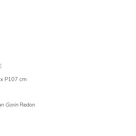
E
 x P107 cm
an Gorin
Redon