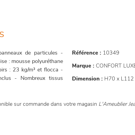
s
 panneaux de particules -
Référence :
10349
sise : mousse polyuréthane
Marque :
CONFORT LUX
irs : 23 kg/m³ et flocca -
nclus - Nombreux tissus
Dimension :
H70 x L112
sponible sur commande dans votre magasin
L'Ameublier Je