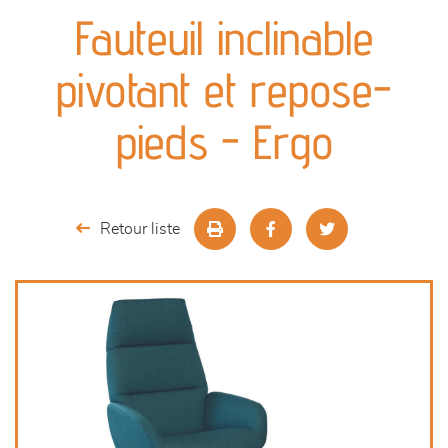
canapés et fauteuils
Fauteuil inclinable
séjours
pivotant et repose-
meubles de complément
pieds - Ergo
chambres et dressing
literie
Retour liste
décoration