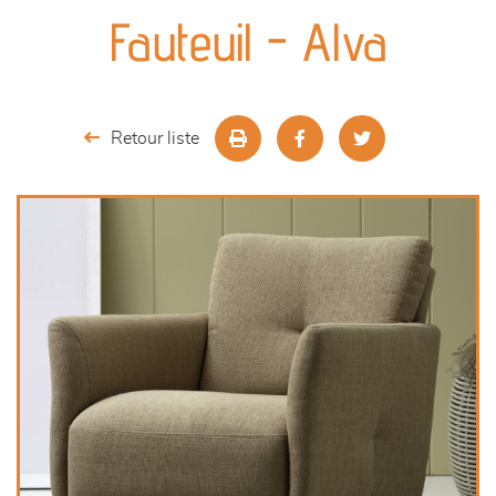
canapés et fauteuils
Fauteuil - Alva
séjours
meubles de complément
Retour liste
chambres et dressing
literie
décoration