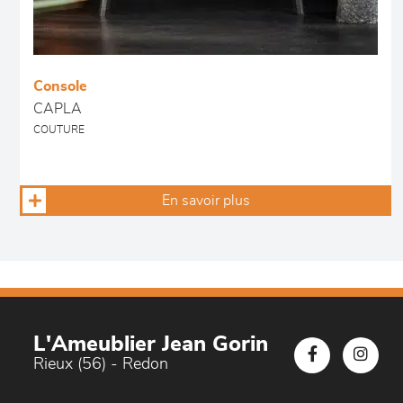
Console
CAPLA
COUTURE
En savoir plus
L'Ameublier Jean Gorin
Rieux (56) - Redon