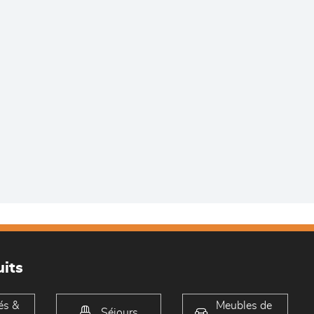
its
és &
Meubles de
Séjours