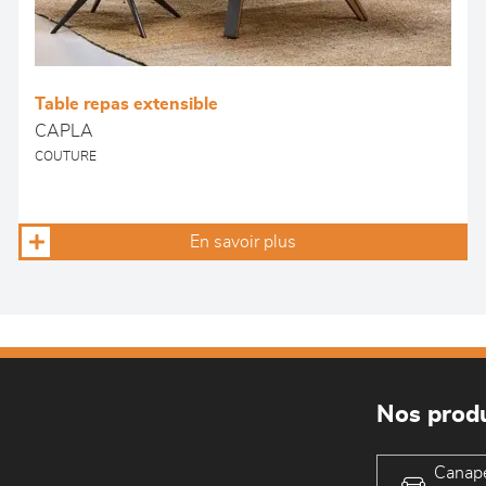
Table repas extensible
CAPLA
COUTURE
En savoir plus
Nos produ
Canap