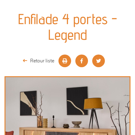
canapés et fauteuils
Enfilade 4 portes -
séjours
Legend
meubles de complément
chambres et dressing
Retour liste
literie
décoration