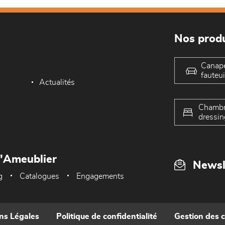
Nos produ
Canap
fauteui
Actualités
Chambr
dressin
L'Ameublier
Newsl
g
Catalogues
Engagements
ns Légales
Politique de confidentialité
Gestion des 