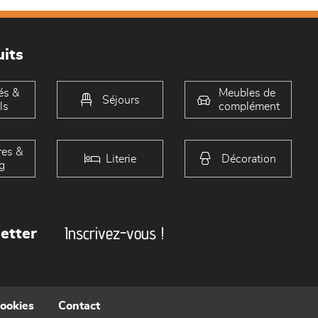
its
és &
Meubles de
Séjours
ls
complément
es &
Literie
Décoration
g
Inscrivez-vous !
etter
cookies
Contact