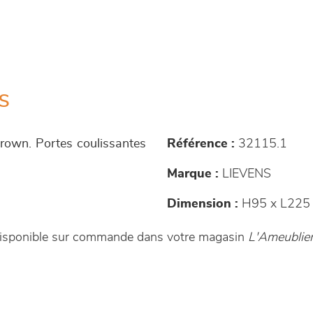
s
Brown. Portes coulissantes
Référence :
32115.1
Marque :
LIEVENS
Dimension :
H95 x L225 
t disponible sur commande dans votre magasin
L'Ameublier