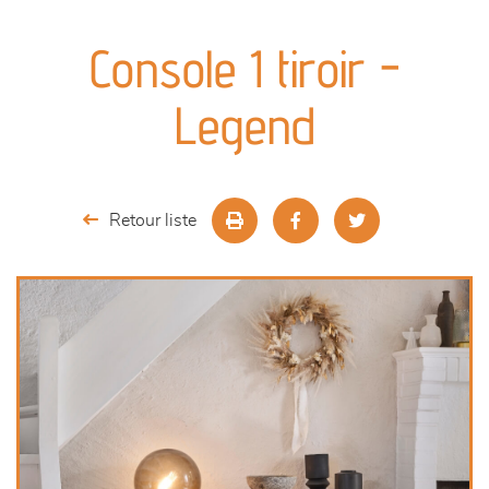
canapés et fauteuils
Console 1 tiroir -
séjours
Legend
meubles de complément
chambres et dressing
Retour liste
literie
décoration