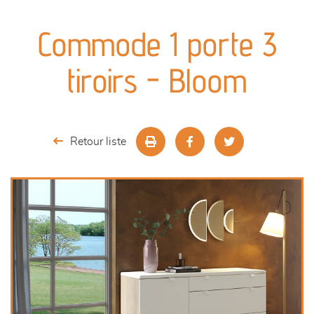
canapés et fauteuils
Commode 1 porte 3
séjours
tiroirs - Bloom
meubles de complément
chambres et dressing
Retour liste
literie
décoration