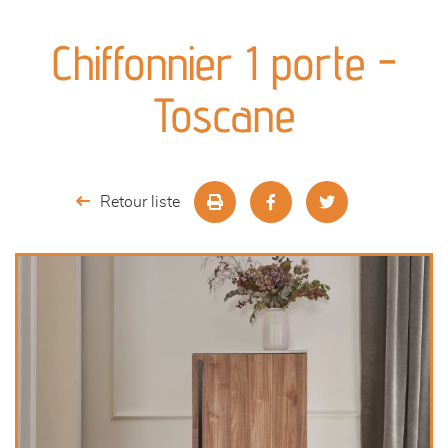
canapés et fauteuils
Chiffonnier 1 porte -
séjours
Toscane
meubles de complément
chambres et dressing
Retour liste
literie
décoration