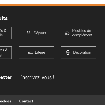
its
és &
Meubles de
Séjours
ls
complément
es &
Literie
Décoration
g
Inscrivez-vous !
etter
cookies
Contact