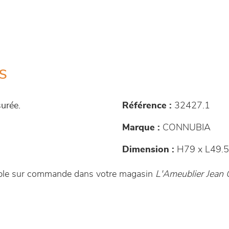
s
surée.
Référence :
32427.1
Marque :
CONNUBIA
Dimension :
H79 x L49.5
ible sur commande dans votre magasin
L'Ameublier Jean 