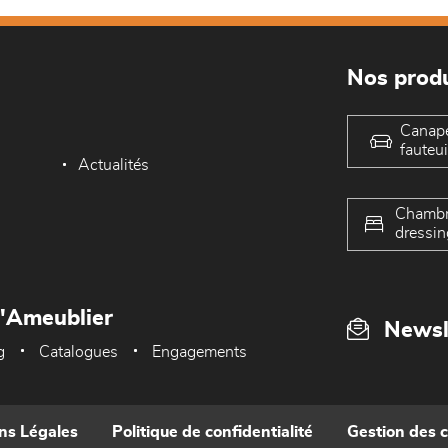
Nos produ
Canap
fauteui
Actualités
Chambr
dressin
L'Ameublier
Newsl
g
Catalogues
Engagements
ns Légales
Politique de confidentialité
Gestion des 